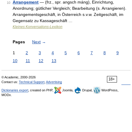
Arrangement
— (frz., spr. angsch máng), Einrichtung,
10
Anordnung; gütlicher Vergleich; Bearbeitung (s. Arrangieren).
Arrangementsgeschäft, in Österreich s.v.w. Zeitgeschäft, im
Gegensatz zu Kassageschäft …
Kleines Konversations-Lexikon
Pages
Next
→
1
2
3
4
5
6
7
8
9
10
11
12
13
© Academic, 2000-2026
18+
Contact us:
Technical Support
,
Advertising
Dictionaries export
, created on PHP,
Joomla,
Drupal,
WordPress,
MODx.