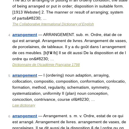
The act of arranging or putting in an orderly condition; the state
of being arranged or put in order; disposition in suitable form.
[1913 Webster] 2. The manner or result of arranging; system
of parts&#8230; …
The Collaborative International Dictionary of English
arrangement
— ARRANGEMENT. sub. m. Ordre, état de ce
4
qui est arrangé. Arrangement de livres. Arrangement de vases,
de porcelaines, de tableaux. Il y a du goût dans l arrangement
de ces meubles. [b]f♛/b] Il se dit aussi De la disposition et de l
ordre qu on&#8230; …
Dictionnaire de l'Académie Française 1798
arrangement
— I (ordering) noun adaption, arraying,
5
collocation, compositio, composition, conformation, conlocatio,
formation, method, regularity, schematism, symmetry,
systematization, uniformity II (plan) noun conception,
concoction, contrivance, course of&#8230; …
Law dictionary
arrangement
— Arrangement. s. m. v. Ordre, estat de ce qui
6
est arrangé. Arrangement de livres. arrangement de vases, de
porcelaines. Il se dit aussi de la disposition & de l ordre qu on