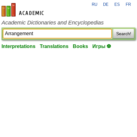
RU
DE
ES
FR
en-academic.com
Academic Dictionaries and Encyclopedias
Search!
Interpretations
Translations
Books
Игры ⚽