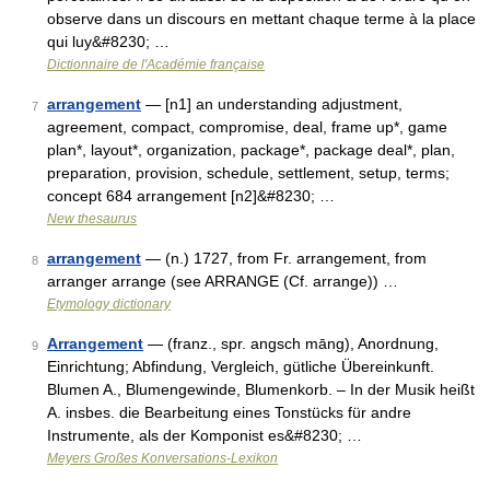
observe dans un discours en mettant chaque terme à la place
qui luy&#8230; …
Dictionnaire de l'Académie française
arrangement
— [n1] an understanding adjustment,
7
agreement, compact, compromise, deal, frame up*, game
plan*, layout*, organization, package*, package deal*, plan,
preparation, provision, schedule, settlement, setup, terms;
concept 684 arrangement [n2]&#8230; …
New thesaurus
arrangement
— (n.) 1727, from Fr. arrangement, from
8
arranger arrange (see ARRANGE (Cf. arrange)) …
Etymology dictionary
Arrangement
— (franz., spr. angsch māng), Anordnung,
9
Einrichtung; Abfindung, Vergleich, gütliche Übereinkunft.
Blumen A., Blumengewinde, Blumenkorb. – In der Musik heißt
A. insbes. die Bearbeitung eines Tonstücks für andre
Instrumente, als der Komponist es&#8230; …
Meyers Großes Konversations-Lexikon