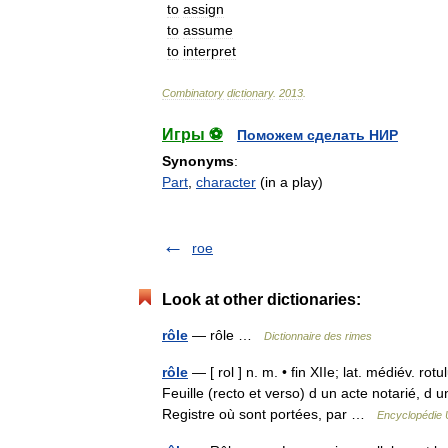
to
assign
to
assume
to
interpret
Combinatory
dictionary
.
2013
.
Игры ⚽
Поможем сделать НИР
Synonyms
:
Part
,
character
(in a play)
roe
Look at other dictionaries:
rôle
— rôle …
Dictionnaire des rimes
rôle
— [ rol ] n. m. • fin XIIe; lat. médiév. r
Feuille (recto et verso) d un acte notarié, d
Registre où sont portées, par …
Encyclopédie 