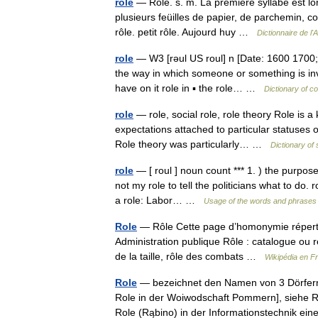
rôle
— Rôle. s. m. La premiere syllabe est lon
plusieurs feüilles de papier, de parchemin, co
rôle. petit rôle. Aujourd huy …
Dictionnaire de l
role
— W3 [rəul US roul] n [Date: 1600 1700; :
the way in which someone or something is invo
have on it role in ▪ the role… …
Dictionary of c
role
— role, social role, role theory Role is a 
expectations attached to particular statuses 
Role theory was particularly… …
Dictionary of 
role
— [ roul ] noun count *** 1. ) the purpose
not my role to tell the politicians what to do.
a role: Labor… …
Usage of the words and phrases 
Role
— Rôle Cette page d’homonymie répertor
Administration publique Rôle : catalogue ou re
de la taille, rôle des combats …
Wikipédia en F
Role
— bezeichnet den Namen von 3 Dörfern i
Role in der Woiwodschaft Pommern], siehe R
Role (Rąbino) in der Informationstechnik 