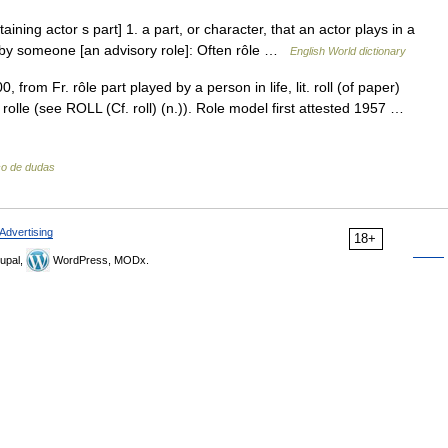
containing actor s part] 1. a part, or character, that an actor plays in a
 by someone [an advisory role]: Often rôle …
English World dictionary
 from Fr. rôle part played by a person in life, lit. roll (of paper)
. rolle (see ROLL (Cf. roll) (n.)). Role model first attested 1957 …
co de dudas
Advertising
18+
upal,
WordPress, MODx.