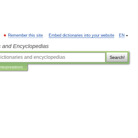
Remember this site
Embed dictionaries into your website
EN
s and Encyclopedias
Search!
Interpretations