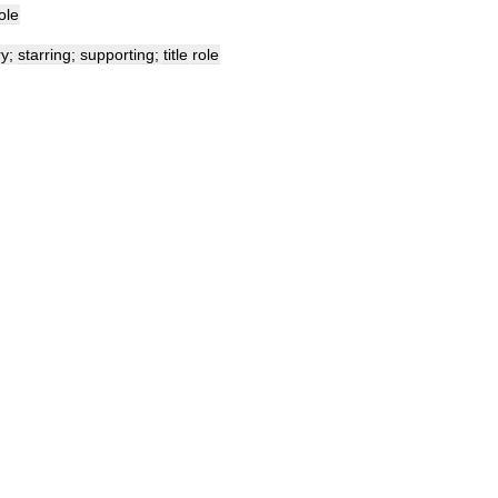
ole
ry
;
starring
;
supporting
;
title
role