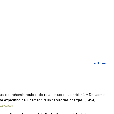
roll
otulus « parchemin roulé », de rota « roue » → enrôler 1 ♦ Dr., admin.
 une expédition de jugement, d un cahier des charges. (1454)
Universelle