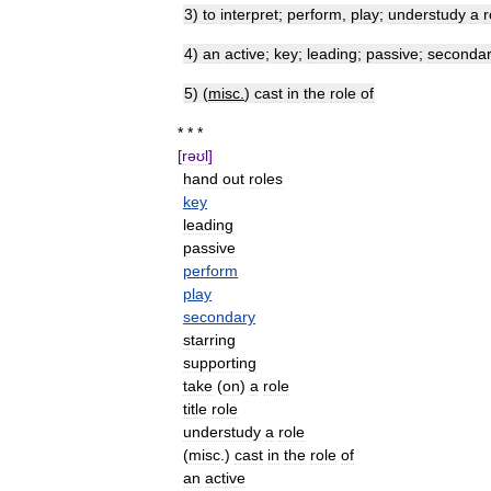
3
)
to
interpret
;
perform
,
play
;
understudy
a
r
4
)
an
active
;
key
;
leading
;
passive
;
seconda
5
) (
misc
.
)
cast
in
the
role
of
* * *
[
rəʊl
]
hand
out
roles
key
leading
passive
perform
play
secondary
starring
supporting
take
(
on
)
a
role
title
role
understudy
a
role
(
misc
.)
cast
in
the
role
of
an
active