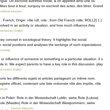
gue. On escrivoit autrefois Roole, & on appelloit ainsi une ou
llées bout à bout, surquoy on escrivoit des actes, des titres. Grand
'Académie française
 French; Origin: rôle roll, role , from Old French rolle; ROLL2] 1.)
lved in an activity or situation, and how much influence they
ontemporary English
key concept in sociological theory. It highlights the social
or social positions and analyses the workings of such expectations.
sociology
 or influence of someone or something in a particular situation: It s
 role in: We expect parents to have a key role in this discussion. play
in modern English
ie les différents sujets et articles partageant un même nom.
gistre officiel, contenant une liste ordonnée rôle des impôts, rôle
rançais
n Polen: Role in der Woiwodschaft Lublin, siehe Role (Łukow)
ole (Miastko) Role in der Woiwodschaft Westpommern, siehe
eine… …
Deutsch Wikipedia