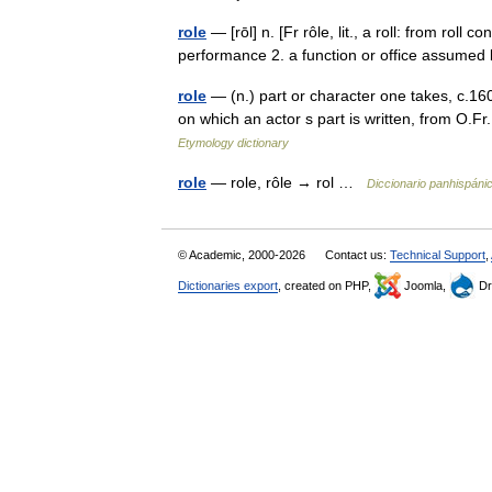
role
— [rōl] n. [Fr rôle, lit., a roll: from roll 
performance 2. a function or office assumed
role
— (n.) part or character one takes, c.1600,
on which an actor s part is written, from O.Fr
Etymology dictionary
role
— role, rôle → rol …
Diccionario panhispáni
© Academic, 2000-2026
Contact us:
Technical Support
,
Dictionaries export
, created on PHP,
Joomla,
Dr