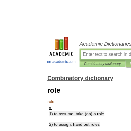
Academic Dictionarie
en-academic.com
Combinatory dictionary
Combinatory dictionary
role
role
n
.
1
)
to
assume
,
take
(
on
)
a
role
2
)
to
assign
,
hand
out
roles