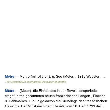
Metre
— Me tre (m[=e] t[ e]r), n. See {Meter}. [1913 Webster] …
The Collaborative International Dictionary of English
Mètre
— (Meter), die Einheit des in der Revolutionsperiode
eingeführten gesammten neuen französischen Längen , Flächen
u. Hohlmaßes u. in Folge davon die Grundlage des französischen
Gewichts. Der M. ist nach dem Gesetz vom 10. Dec. 1799 der…