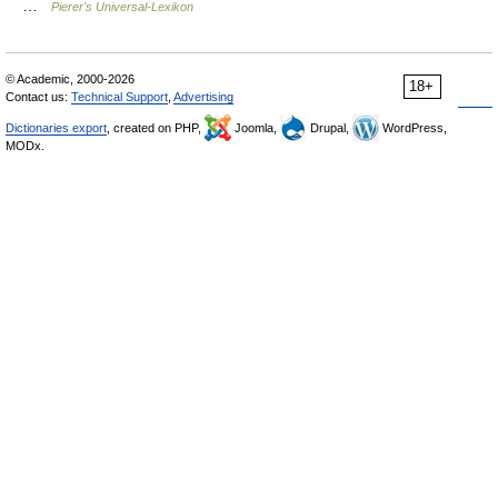
…
Pierer's Universal-Lexikon
© Academic, 2000-2026
18+
Contact us:
Technical Support
,
Advertising
Dictionaries export
, created on PHP,
Joomla,
Drupal,
WordPress,
MODx.