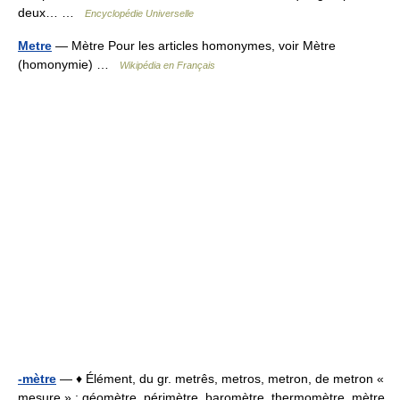
deux… …
Encyclopédie Universelle
Metre
— Mètre Pour les articles homonymes, voir Mètre
(homonymie) …
Wikipédia en Français
-mètre
— ♦ Élément, du gr. metrês, metros, metron, de metron «
mesure » : géomètre, périmètre, baromètre, thermomètre. mètre,