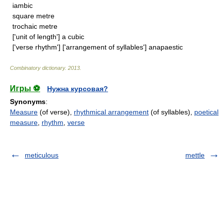
iambic
square metre
trochaic metre
['unit of length'] a cubic
['verse rhythm'] ['arrangement of syllables'] anapaestic
Combinatory dictionary
.
2013
.
Игры ⚽
Нужна курсовая?
Synonyms
:
Measure
(of verse),
rhythmical arrangement
(of syllables),
poetical
measure
,
rhythm
,
verse
meticulous
mettle