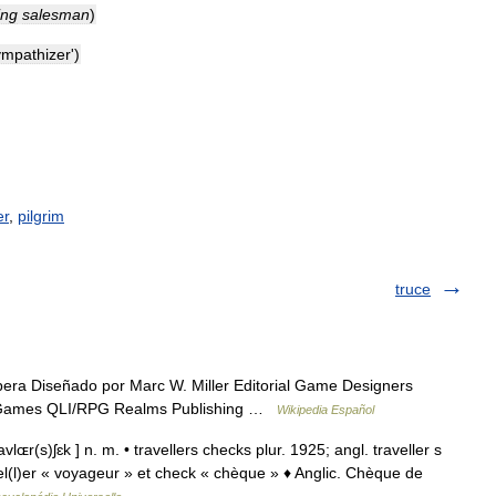
ing
salesman
)
ympathizer
')
er
,
pilgrim
truce
era Diseñado por Marc W. Miller Editorial Game Designers
 Games QLI/RPG Realms Publishing …
Wikipedia Español
lɶr(s)ʃɛk ] n. m. • travellers checks plur. 1925; angl. traveller s
vel(l)er « voyageur » et check « chèque » ♦ Anglic. Chèque de