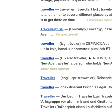
voyage, payable en espèces dans tout …
En
traveller
— trav‧el‧ler [ˈtrævlə ǁ lər] , tra
to another, or to several different places by ai
is to get there on time.… …
Financial and busin
Traveller@SG
— (Сингапур,Сингапур) Катег
Aven …
Каталог отелей
traveller
— (izg. trèveler) m DEFINICIJA ob. 
u bilo kojoj banci u inozemstvu; putni če
traveller
— (US also traveler) ► NOUN 1) a per
New Age traveller) a person who holds New A
English terms dictionary
Traveller
— (engl., spr. träwweler), Reisen
traveller
— index itinerant Burton s Legal T
Traveller
— Der Begriff Traveller bzw. Travele
Volksgruppe vor allem in Irland und Großbrita
Traveller (Rollenspiel) einen Laufschlitten