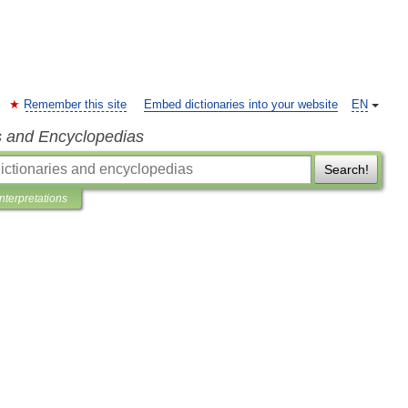
Remember this site
Embed dictionaries into your website
EN
s and Encyclopedias
Search!
Interpretations