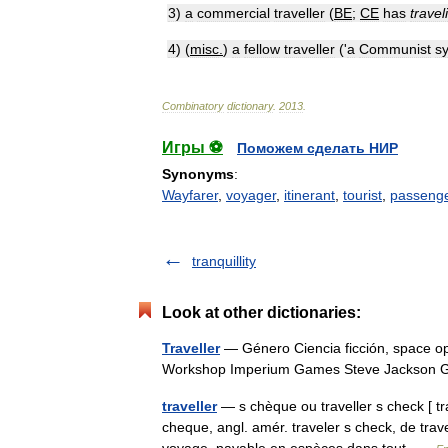
3
)
a
commercial
traveller
(
BE
;
CE
has
travel
4
) (
misc
.
)
a
fellow
traveller
('
a
Communist
s
Combinatory
dictionary
.
2013
.
Игры ⚽
Поможем сделать НИР
Synonyms
:
Wayfarer
,
voyager
,
itinerant
,
tourist
,
passeng
tranquillity
Look at other dictionaries:
Traveller
— Género Ciencia ficción, space op
Workshop Imperium Games Steve Jackson
traveller
— s chèque ou traveller s check [ trav
cheque, angl. amér. traveler s check, de tra