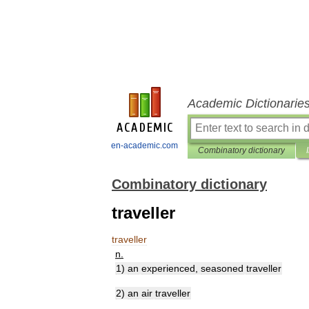
Academic Dictionarie
en-academic.com
Combinatory dictionary
Combinatory dictionary
traveller
traveller
n
.
1
)
an
experienced
,
seasoned
traveller
2
)
an
air
traveller