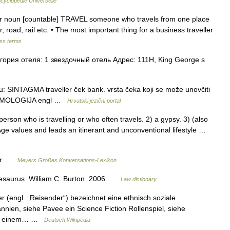
cyclopédie Universelle
veler noun [countable] TRAVEL someone who travels from one place
r, road, rail etc: • The most important thing for a business traveller
ess terms
ория отеля: 1 звездочный отель Адрес: 111H, King George s
u: SINTAGMA traveller ček bank. vrsta čeka koji se može unovčiti
k ETIMOLOGIJA engl …
Hrvatski jezični portal
son who is travelling or who often travels. 2) a gypsy. 3) (also
ge values and leads an itinerant and unconventional lifestyle …
der …
Meyers Großes Konversations-Lexikon
hesaurus. William C. Burton. 2006 …
Law dictionary
r (engl. „Reisender“) bezeichnet eine ethnisch soziale
nnien, siehe Pavee ein Science Fiction Rollenspiel, siehe
 auf einem… …
Deutsch Wikipedia