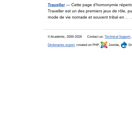
Traveller
— Cette page d’homonymie répertori
Traveller est un des premiers jeux de rôle, p
mode de vie nomade et souvent tribal en
© Academic, 2000-2026
Contact us:
Technical Support
,
Dictionaries export
, created on PHP,
Joomla,
Dr