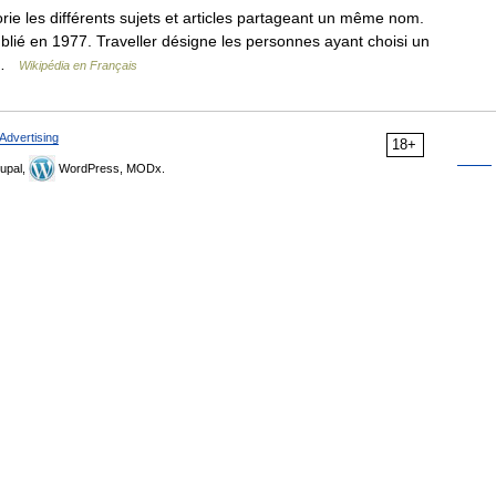
e les différents sujets et articles partageant un même nom.
ublié en 1977. Traveller désigne les personnes ayant choisi un
… …
Wikipédia en Français
Advertising
18+
upal,
WordPress, MODx.